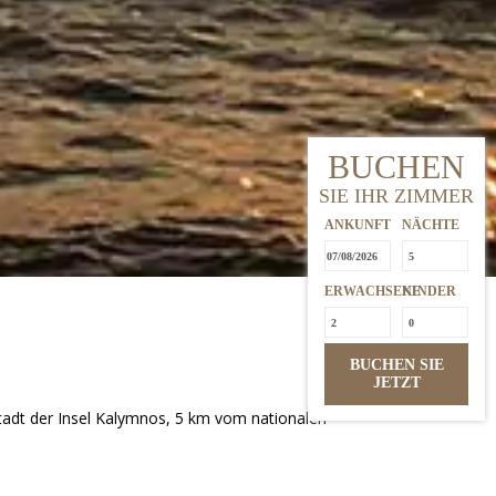
BUCHEN
SIE IHR ZIMMER
ANKUNFT
NÄCHTE
ERWACHSENE
KINDER
BUCHEN SIE
JETZT
stadt der Insel Kalymnos, 5 km vom nationalen
deal für einen aktiven und entspannenden Urlaub