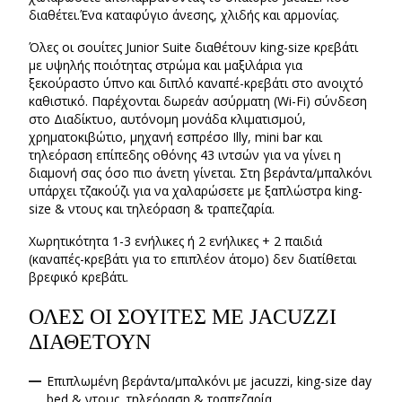
διαθέτει.Ένα καταφύγιο άνεσης, χλιδής και αρμονίας.
Όλες οι σουίτες Junior Suite διαθέτουν king-size κρεβάτι
με υψηλής ποιότητας στρώμα και μαξιλάρια για
ξεκούραστο ύπνο και διπλό καναπέ-κρεβάτι στο ανοιχτό
καθιστικό. Παρέχονται δωρεάν ασύρματη (Wi-Fi) σύνδεση
στο Διαδίκτυο, αυτόνομη μονάδα κλιματισμού,
χρηματοκιβώτιο, μηχανή εσπρέσο Illy, mini bar και
τηλεόραση επίπεδης οθόνης 43 ιντσών για να γίνει η
διαμονή σας όσο πιο άνετη γίνεται. Στη βεράντα/μπαλκόνι
υπάρχει τζακούζι για να χαλαρώσετε με ξαπλώστρα king-
size & ντους και τηλεόραση & τραπεζαρία.
Χωρητικότητα 1-3 ενήλικες ή 2 ενήλικες + 2 παιδιά
(καναπές-κρεβάτι για το επιπλέον άτομο) δεν διατίθεται
βρεφικό κρεβάτι.
ΟΛΕΣ ΟΙ ΣΟΥΙΤΕΣ ΜΕ JACUZZI
ΔΙΑΘΕΤΟΥΝ
Επιπλωμένη βεράντα/μπαλκόνι με jacuzzi, king-size day
bed & ντους, τηλεόραση & τραπεζαρία